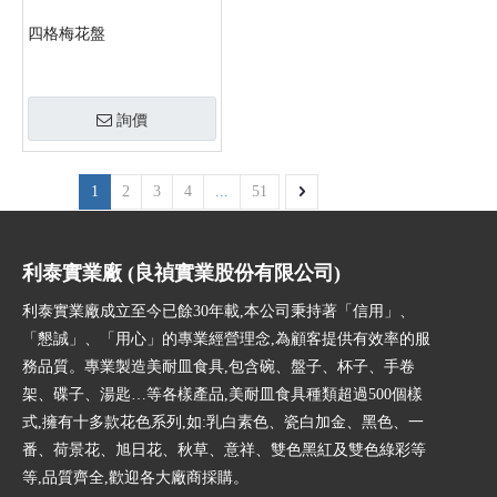
四格梅花盤
詢價
1
2
3
4
...
51
利泰實業廠 (良禎實業股份有限公司)
利泰實業廠成立至今已餘30年載,本公司秉持著「信用」、
「懇誠」、「用心」的專業經營理念,為顧客提供有效率的服
務品質。專業製造美耐皿食具,包含碗、盤子、杯子、手卷
架、碟子、湯匙…等各樣產品,美耐皿食具種類超過500個樣
式,擁有十多款花色系列,如:乳白素色、瓷白加金、黑色、一
番、荷景花、旭日花、秋草、意祥、雙色黑紅及雙色綠彩等
等,品質齊全,歡迎各大廠商採購。