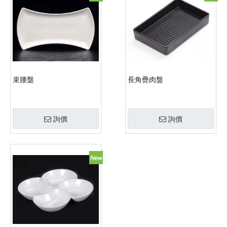
束腰盤
長角疊肉盤
詢價
詢價