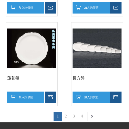
加入詢價籃
詢價
加入詢價籃
詢價
蓮花盤
長方盤
加入詢價籃
詢價
加入詢價籃
詢價
1
2
3
4