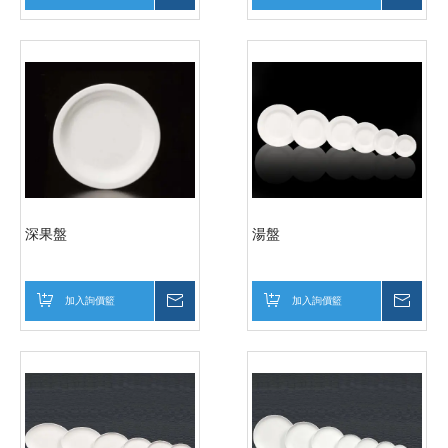
深果盤
湯盤
加入詢價籃
詢價
加入詢價籃
詢價