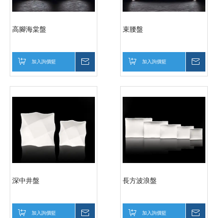
高腳海棠盤
束腰盤
加入詢價籃
詢價
加入詢價籃
詢價
深中井盤
長方波浪盤
加入詢價籃
詢價
加入詢價籃
詢價