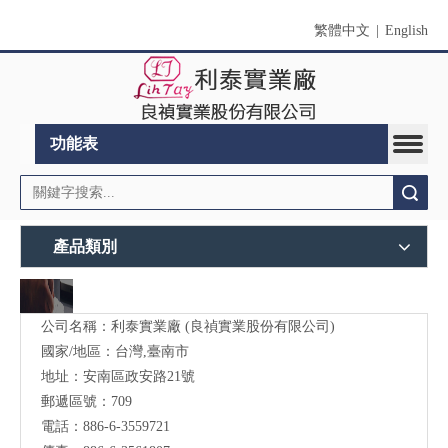
繁體中文
|
English
功能表
搜索
產品類別
公司名稱：利泰實業廠 (良禎實業股份有限公司)
國家/地區：台灣,臺南市
地址：安南區政安路21號
郵遞區號：709
電話：886-6-3559721