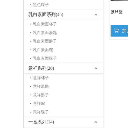
黑色碟子
腰只盤
乳白素面系列(45)
乳白素面杯子
加
乳白素面湯匙
乳白素面盤子
乳白素面碗
乳白素面碟子
意祥系列(20)
意祥杯子
意祥湯匙
意祥盤子
意祥碗
意祥碟子
一番系列(14)