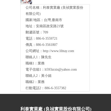
公司名稱：利泰實業廠 (良禎實業股份
有限公司)
國家/地區：台灣,臺南市
地址：安南區政安路21號
郵遞區號：709
電話：886-6-3559721
傳真：886-6-3561807
公司網址：
http://www.lihtay.com
聯絡人1：陳先生
職稱1：業務
電子信箱1：lt593zrzis
@yahoo.com
聯絡人2：黃小姐
職稱2：業務
行動電話2：886-6-3557382
利泰實業廠 (良禎實業股份有限公司)