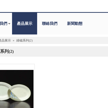
我們
產品展示
聯絡我們
新聞動態
產品展示
»
綠磁系列(2)
系列(2)