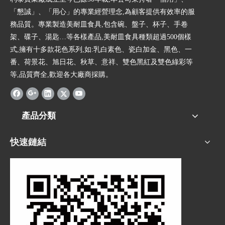
「懇誠」、「用心」的專業經營理念,為顧客提供有效率的服
務品質。專業製造美耐皿食具,包含碗、盤子、杯子、手卷
架、碟子、湯匙…等各樣產品,美耐皿食具種類超過500個樣
式,擁有十多款花色系列,如:乳白素色、瓷白加金、黑色、一
番、荷景花、旭日花、秋草、意祥、雙色黑紅及雙色綠彩等
等,品質齊全,歡迎各大廠商採購。
產品分類
快速鏈結