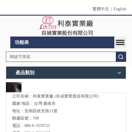
繁體中文
|
English
功能表
搜索
產品類別
公司名稱：利泰實業廠 (良禎實業股份有限公司)
國家/地區：台灣,臺南市
地址：安南區政安路21號
郵遞區號：709
電話：886-6-3559721