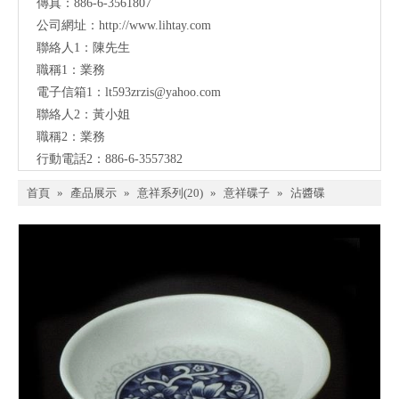
傳真：886-6-3561807
公司網址：
http://www.lihtay.com
聯絡人1：陳先生
職稱1：業務
電子信箱1：lt593zrzis
@yahoo.com
聯絡人2：黃小姐
職稱2：業務
行動電話2：886-6-3557382
首頁
»
產品展示
»
意祥系列(20)
»
意祥碟子
»
沾醬碟