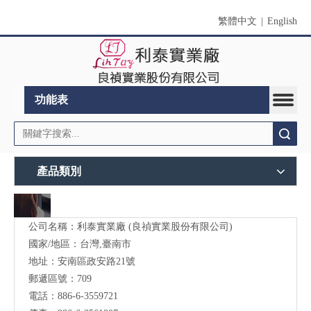
繁體中文
|
English
功能表
搜索
產品類別
公司名稱：利泰實業廠 (良禎實業股份有限公司)
國家/地區：台灣,臺南市
地址：安南區政安路21號
郵遞區號：709
電話：886-6-3559721