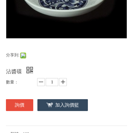
分享到:
沾醬碟
數量：
詢價
加入詢價籃