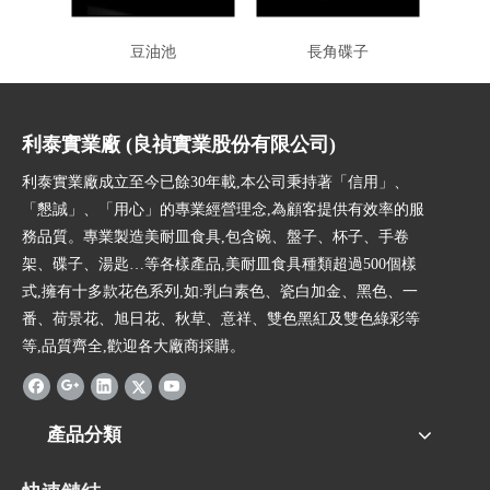
豆油池
長角碟子
利泰實業廠 (良禎實業股份有限公司)
利泰實業廠成立至今已餘30年載,本公司秉持著「信用」、
「懇誠」、「用心」的專業經營理念,為顧客提供有效率的服
務品質。專業製造美耐皿食具,包含碗、盤子、杯子、手卷
架、碟子、湯匙…等各樣產品,美耐皿食具種類超過500個樣
式,擁有十多款花色系列,如:乳白素色、瓷白加金、黑色、一
番、荷景花、旭日花、秋草、意祥、雙色黑紅及雙色綠彩等
等,品質齊全,歡迎各大廠商採購。
產品分類