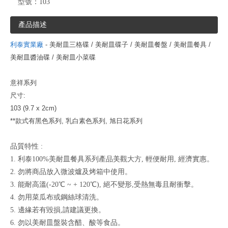
型號：
103
產品描述
利泰實業廠
- 美耐皿三格碟 / 美耐皿碟子 / 美耐皿餐盤 / 美耐皿餐具 /
美耐皿醬油碟 / 美耐皿小菜碟
意
祥系列
尺寸:
103 (9.7 x 2c
m)
**款式有黑色系列,
乳白素色系列
, 旭日花系列
品質特性 :
1. 利泰100%美耐皿餐具系列產品美觀大方, 輕便耐用, 經濟實惠。
2. 勿將商品放入微波爐及烤箱中使用。
3. 能耐高溫(-20℃ ~ + 120℃), 絕不變形,受熱無毒且耐衝擊。
4. 勿用菜瓜布或鋼絲球清洗。
5. 邊緣若有毀損,請建議更換。
6. 勿以美耐皿盤裝含醋、酸等食品。