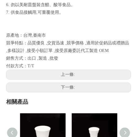
6. 勿以美耐皿盤裝含醋、酸等食品。
7. 供食品接觸用,可重覆使用。
原產地：台灣,臺南市
競爭特點：品質優良 ,交貨迅速 ,競爭價格 ,適用於促銷品或禮贈品
,多樣設計 ,接受小額訂單 ,接受原廠委託代工製造 OEM
銷售方式：出口 ,製造 ,批發
付款方式：T/T
上一條:
下一條:
相關產品