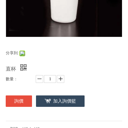
分享到:
直杯
數量：
詢價
加入詢價籃