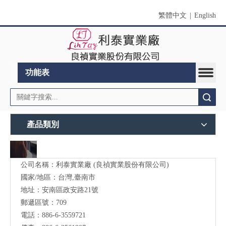
繁體中文
|
English
功能表
搜索
產品類別
公司名稱：利泰實業廠 (良禎實業股份有限公司)
國家/地區：台灣,臺南市
地址：安南區政安路21號
郵遞區號：709
電話：886-6-3559721