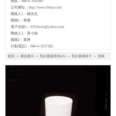
傳真：886-6-3561807
公司網址：
http://www.lihtay.com
聯絡人1：陳先生
職稱1：業務
電子信箱1：lt593zrzis
@yahoo.com
聯絡人2：黃小姐
職稱2：業務
行動電話2：886-6-3557382
首頁
»
產品展示
»
乳白素面系列(45)
»
乳白素面杯子
»
直杯