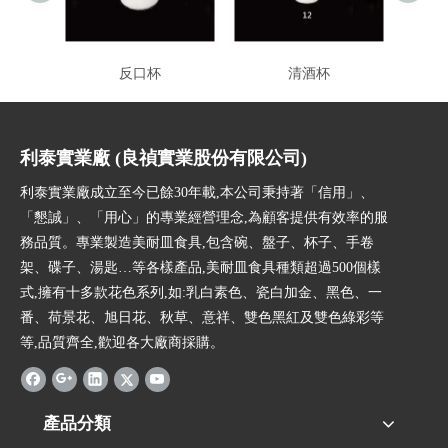
反口杯
清酒杯
利泰實業廠 (良禎實業股份有限公司)
利泰實業廠成立至今已餘30年載,本公司秉持著「信用」、
「懇誠」、「用心」的專業經營理念,為顧客提供有效率的服
務品質。專業製造美耐皿食具,包含碗、盤子、杯子、手卷
架、碟子、湯匙…等各樣產品,美耐皿食具種類超過500個樣
式,擁有十多款花色系列,如:乳白素色、瓷白加金、黑色、一
番、荷景花、旭日花、秋草、意祥、雙色黑紅及雙色綠彩等
等,品質齊全,歡迎各大廠商採購。
產品分類