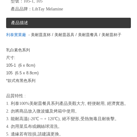
型號：
105-1, 105
產品品牌：
LihTay Melamine
產品描述
利泰實業廠
​ - 美耐皿直杯 / 美耐皿器具 / 美耐皿餐具 / 美耐皿杯子
乳白素色系列
尺寸:
105-1 (6 x 8cm)
105 (6.5 x 8.8cm)
*款式有
黑色系列
品質特性 :
1. 利泰100%美耐皿餐具系列產品美觀大方, 輕便耐用, 經濟實惠。
2. 勿將商品放入微波爐及烤箱中使用。
3. 能耐高溫(-20℃ ~ + 120℃), 絕不變形,受熱無毒且耐衝擊。
4. 勿用菜瓜布或鋼絲球清洗。
5. 邊緣若有毀損,請建議更換。