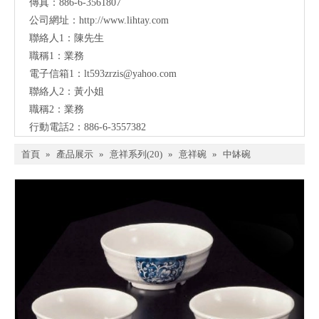
傳真：886-6-3561807
公司網址：
http://www.lihtay.com
聯絡人1：陳先生
職稱1：業務
電子信箱1：lt593zrzis
@yahoo.com
聯絡人2：黃小姐
職稱2：業務
行動電話2：886-6-3557382
首頁
»
產品展示
»
意祥系列(20)
»
意祥碗
»
中缽碗