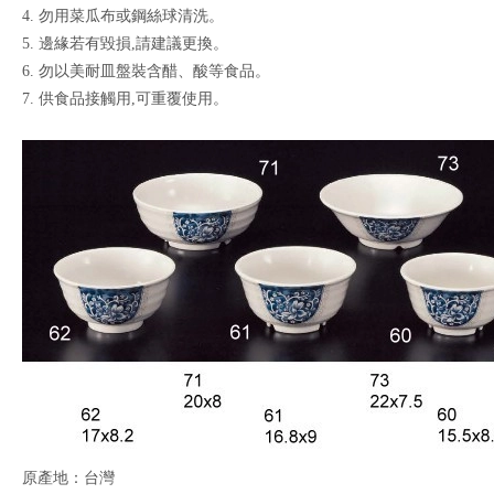
4. 勿用菜瓜布或鋼絲球清洗。
5. 邊緣若有毀損,請建議更換。
6. 勿以美耐皿盤裝含醋、酸等食品。
7. 供食品接觸用,可重覆使用。
原產地：台灣