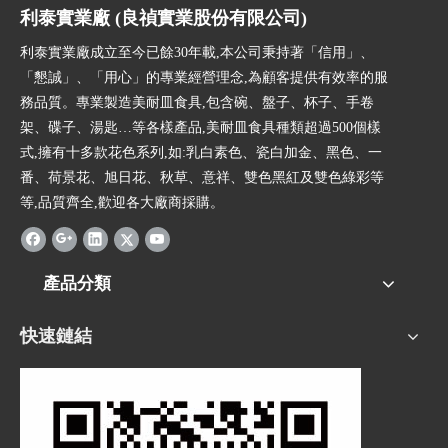
利泰實業廠 (良禎實業股份有限公司)
利泰實業廠成立至今已餘30年載,本公司秉持著「信用」、
「懇誠」、「用心」的專業經營理念,為顧客提供有效率的服
務品質。專業製造美耐皿食具,包含碗、盤子、杯子、手卷
架、碟子、湯匙…等各樣產品,美耐皿食具種類超過500個樣
式,擁有十多款花色系列,如:乳白素色、瓷白加金、黑色、一
番、荷景花、旭日花、秋草、意祥、雙色黑紅及雙色綠彩等
等,品質齊全,歡迎各大廠商採購。
產品分類
快速鏈結