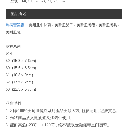
型號：
60, 61, 62, 63, 71, 73, 162
產品描述
利泰實業廠
- 美耐皿中缽碗 / 美耐皿盤子 / 美耐皿餐盤 / 美耐皿餐具 /
美耐皿碗
意祥系列
尺寸:
59 (15.3 x 7.6cm)
60 (15.5 x 8.5cm)
61 (16.8 x 9cm)
62 (17 x 8.2cm)
63 (12.3 x 6.7cm)
品質特性 :
1. 利泰100%美耐皿餐具系列產品美觀大方, 輕便耐用, 經濟實惠。
2. 勿將商品放入微波爐及烤箱中使用。
3. 能耐高溫(-20℃ ~ + 120℃), 絕不變形,受熱無毒且耐衝擊。