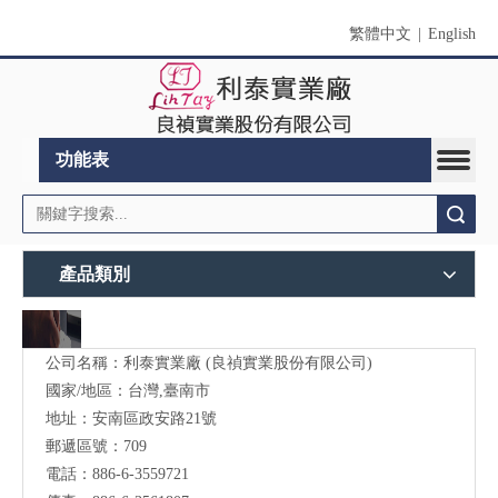
繁體中文
|
English
功能表
搜索
產品類別
公司名稱：利泰實業廠 (良禎實業股份有限公司)
國家/地區：台灣,臺南市
地址：安南區政安路21號
郵遞區號：709
電話：886-6-3559721