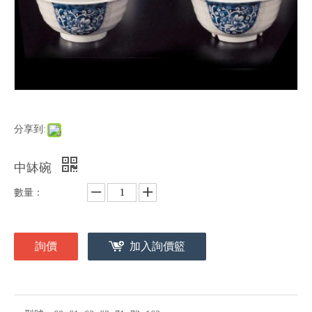
分享到:
中缽碗
數量：
詢價
加入詢價籃