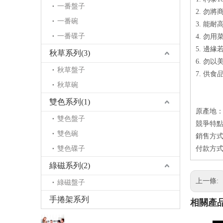
一番盤子
2. 勿
一番碗
3. 能耐
一番碟子
4. 勿
5. 邊
秋草系列(3)
6. 勿
秋草盤子
7. 供
秋草碗
雙色系列(1)
原產地
雙色盤子
競爭特點
雙色碗
銷售方式
雙色碟子
付款方式
綠磁系列(2)
上一條:
綠磁盤子
手捲架系列
相關產