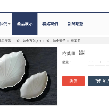
我們
產品展示
聯絡我們
新聞動態
產品展示
»
瓷白加金系列(57)
»
瓷白加金盤子
»
樹葉皿
樹葉皿
數量：
詢價
加