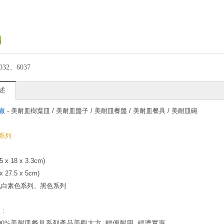
032、6037
述
廠
- 美耐皿樹葉皿 / 美耐皿盤子 / 美耐皿餐盤 / 美耐皿餐具 / 美耐皿碗
系列
5 x 18 x 3.3cm)
x 27.5 x 5cm)
乳白素色系列、黑色系列
:
泰100%美耐皿餐具系列產品美觀大方, 輕便耐用, 經濟實惠。