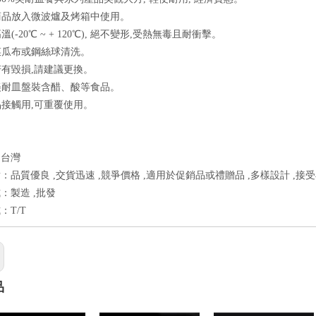
將商品放入微波爐及烤箱中使用。
高溫(-20℃ ~ + 120℃), 絕不變形,受熱無毒且耐衝擊。
用菜瓜布或鋼絲球清洗。
緣若有毀損,請建議更換。
以美耐皿盤裝含醋、酸等食品。
食品接觸用,可重覆使用。
：台灣
：品質優良 ,交貨迅速 ,競爭價格 ,適用於促銷品或禮贈品 ,多樣設計 ,接
：製造 ,批發
：T/T
品