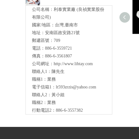
公司名稱：利泰實業廠 (良禎實業股份
有限公司)
國家/地區：台灣,臺南市
地址：安南區政安路21號
郵遞區號：709
電話：886-6-3559721
傳真：886-6-3561807
公司網址：
http://www.lihtay.com
聯絡人1：陳先生
職稱1：業務
電子信箱1：lt593zrzis
@yahoo.com
聯絡人2：黃小姐
職稱2：業務
行動電話2：886-6-3557382