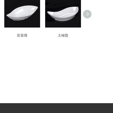
新葉碟
太極盤
豌豆盤