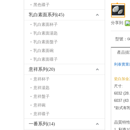
黑色碟子
乳白素面系列(45)
分享到:
乳白素面杯子
乳白素面湯匙
型號：
6
乳白素面盤子
乳白素面碗
產品描
乳白素面碟子
利泰實業
意祥系列(20)
瓷白加金
意祥杯子
尺寸:
意祥湯匙
6032 (28.
意祥盤子
6037 (43 
意祥碗
*款式有
意祥碟子
品質特性 
一番系列(14)
1. 利