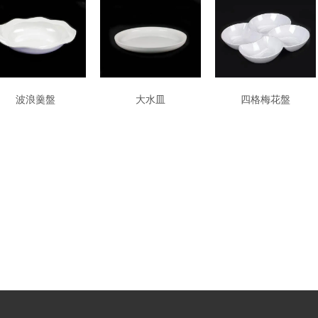
波浪羹盤
大水皿
四格梅花盤