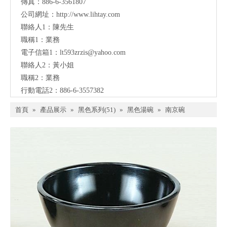
傳真：886-6-3561807
公司網址：
http://www.lihtay.com
聯絡人1：陳先生
職稱1：業務
電子信箱1：lt593zrzis
@yahoo.com
聯絡人2：黃小姐
職稱2：業務
行動電話2：886-6-3557382
首頁
»
產品展示
»
黑色系列(51)
»
黑色湯碗
»
南京碗