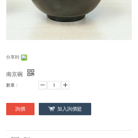
分享到:
南京碗
數量：
詢價
加入詢價籃