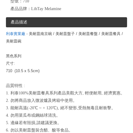
型號：
710
產品品牌：
LihTay Melamine
產品描述
利泰實業廠
- 美耐皿南京碗 / 美耐皿盤子 / 美耐皿餐盤 / 美耐皿餐具 /
美耐皿碗
黑色系列
尺寸:
710 (10.5 x 5.5cm)
品質特性 :
1. 利泰100%美耐皿餐具系列產品美觀大方, 輕便耐用, 經濟實惠。
2. 勿將商品放入微波爐及烤箱中使用。
3. 能耐高溫(-20℃ ~ + 120℃), 絕不變形,受熱無毒且耐衝擊。
4. 勿用菜瓜布或鋼絲球清洗。
5. 邊緣若有毀損,請建議更換。
6. 勿以美耐皿盤裝含醋、酸等食品。