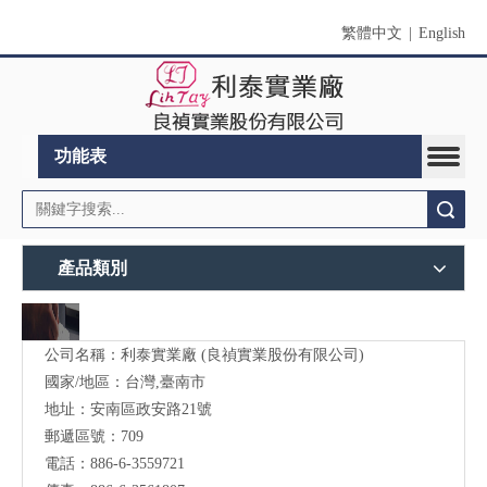
繁體中文
|
English
功能表
搜索
產品類別
公司名稱：利泰實業廠 (良禎實業股份有限公司)
國家/地區：台灣,臺南市
地址：安南區政安路21號
郵遞區號：709
電話：886-6-3559721