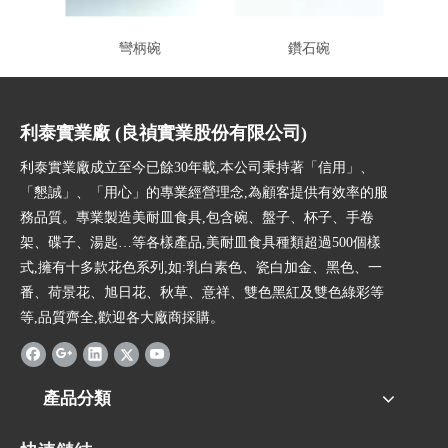
彎柄碗
鑽石碗
利泰實業廠 (良禎實業股份有限公司)
利泰實業廠成立至今已餘30年載,本公司秉持著「信用」、
「懇誠」、「用心」的專業經營理念,為顧客提供有效率的服
務品質。專業製造美耐皿食具,包含碗、盤子、杯子、手卷
架、碟子、湯匙…等各樣產品,美耐皿食具種類超過500個樣
式,擁有十多款花色系列,如:乳白素色、瓷白加金、黑色、一
番、荷景花、旭日花、秋草、意祥、雙色黑紅及雙色綠彩等
等,品質齊全,歡迎各大廠商採購。
產品分類